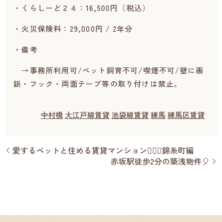
・くらしーど２４：16,500円（税込）
・火災保険料：29,000円 / 2年分
・備考
→事務所利用可/ペット飼育不可/喫煙不可/壁に画
鋲・フック・両面テープ等の取り付けは禁止。
中村橋
大江戸線賃貸
池袋線賃貸
練馬
練馬区賃貸
愛するペットと住める賃貸マンション💁🏻‍♂️錦糸町編
赤坂駅徒歩2分の築浅物件🎈