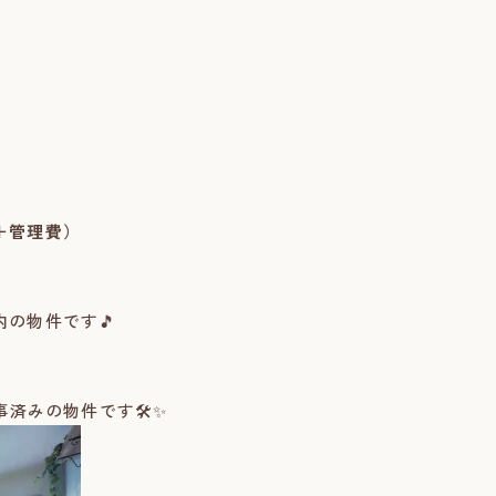
＋管理費）
の物件です🎵
！
事済みの物件です🛠️✨