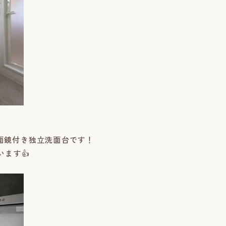
3面鏡付き独立洗面台です！
ます👍