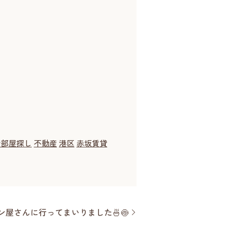
お部屋探し
不動産
港区
赤坂賃貸
屋さんに行ってまいりました🍜🍥