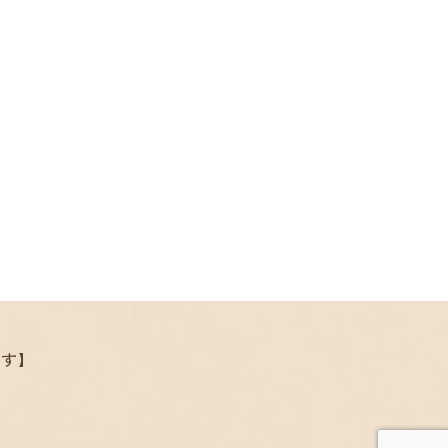
.
ます】