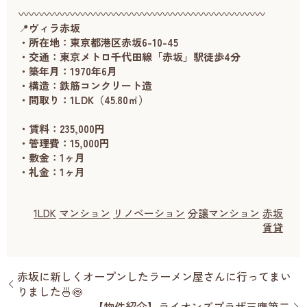
〰〰〰〰〰〰〰〰〰〰〰〰〰〰〰〰〰〰〰〰〰〰〰〰
📍
ヴィラ赤坂
・所在地：東京都港区赤坂6-10-45
・交通：東京メトロ千代田線「赤坂」駅徒歩4分
・築年月：1970年6月
・構造：鉄筋コンクリート造
・間取り：1LDK（45.80㎡）
・賃料：235,000円
・管理費：15,000円
・敷金：1ヶ月
・礼金：1ヶ月
1LDK
マンション
リノベーション
分譲マンション
赤坂
賃貸
赤坂に新しくオープンしたラーメン屋さんに行ってまい
りました🍜🍥
【物件紹介】ライオンズプラザ三鷹第二