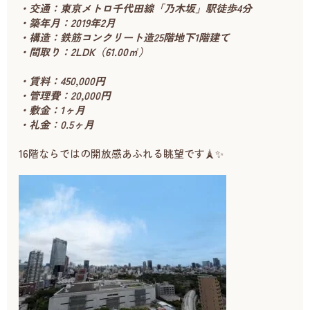
・交通：東京メトロ千代田線「乃木坂」駅徒歩4分
・築年月：2019年2月
・構造：鉄筋コンクリート造25階地下1階建て
・間取り：2LDK（61.00㎡）
・賃料：450,000円
・管理費：20,000円
・敷金：1ヶ月
・礼金：0.5ヶ月
16階ならではの開放感あふれる眺望です🗼✨