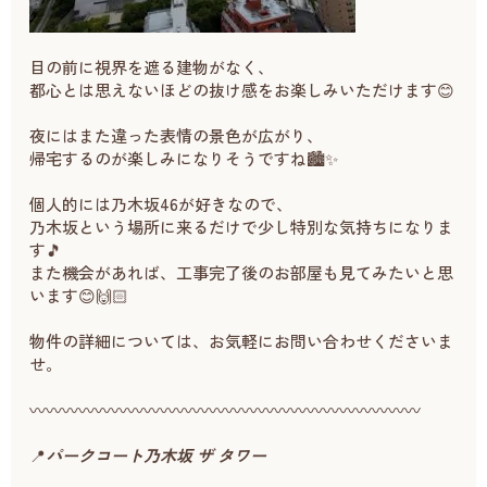
目の前に視界を遮る建物がなく、
都心とは思えないほどの抜け感をお楽しみいただけます😊
夜にはまた違った表情の景色が広がり、
帰宅するのが楽しみになりそうですね🏙️✨
個人的には乃木坂46が好きなので、
乃木坂という場所に来るだけで少し特別な気持ちになりま
す🎵
また機会があれば、工事完了後のお部屋も見てみたいと思
います😊🙌🏻
物件の詳細については、お気軽にお問い合わせくださいま
せ。
〰〰〰〰〰〰〰〰〰〰〰〰〰〰〰〰〰〰〰〰〰〰〰〰
📍
パークコート乃木坂 ザ タワー