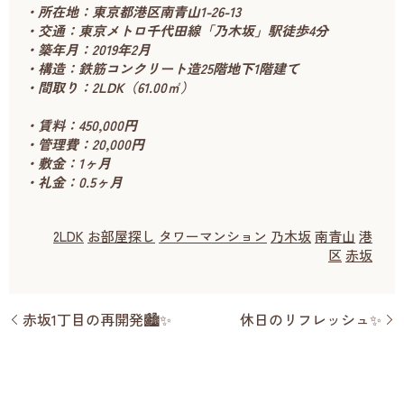
・所在地：東京都港区南青山1-26-13
・交通：東京メトロ千代田線「乃木坂」駅徒歩4分
・築年月：2019年2月
・構造：鉄筋コンクリート造25階地下1階建て
・間取り：2LDK（61.00㎡）
・賃料：450,000円
・管理費：20,000円
・敷金：1ヶ月
・礼金：0.5ヶ月
2LDK
お部屋探し
タワーマンション
乃木坂
南青山
港
区
赤坂
赤坂1丁目の再開発🏙️✨
休日のリフレッシュ✨