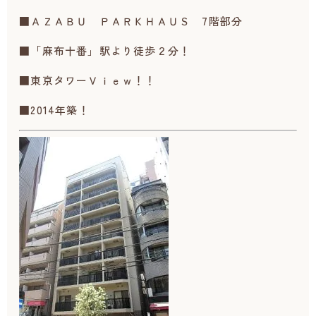
■ＡＺＡＢＵ ＰＡＲＫＨＡＵＳ 7階部分
■「麻布十番」駅より徒歩２分！
■東京タワーＶｉｅｗ！！
■2014年築！