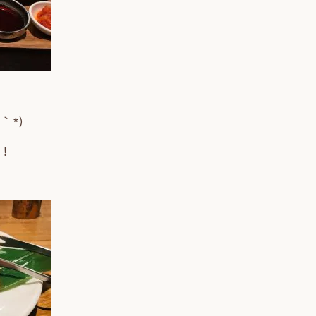
｀*)
！