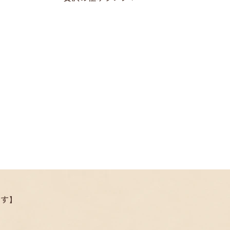
.
ます】