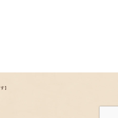
.
ます】