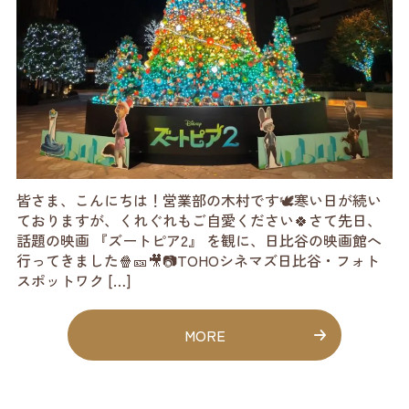
皆さま、こんにちは！営業部の木村です🕊️寒い日が続い
ておりますが、くれぐれもご自愛ください🍀さて先日、
話題の映画 『ズートピア2』 を観に、日比谷の映画館へ
行ってきました🍿🎫🎥📷TOHOシネマズ日比谷・フォト
スポットワク […]
MORE