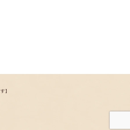
.
ます】