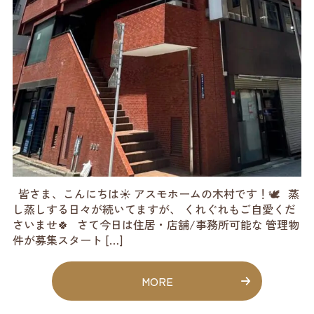
皆さま、こんにちは☀️ アスモホームの木村です！🕊️ 蒸
し蒸しする日々が続いてますが、 くれぐれもご自愛くだ
さいませ🍀 さて今日は住居・店舗/事務所可能な 管理物
件が募集スタート […]
MORE