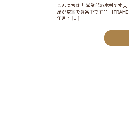
こんにちは！ 営業部の木村です🙋 弊
屋が空室で募集中です🎈 【FRAMES
年月： […]