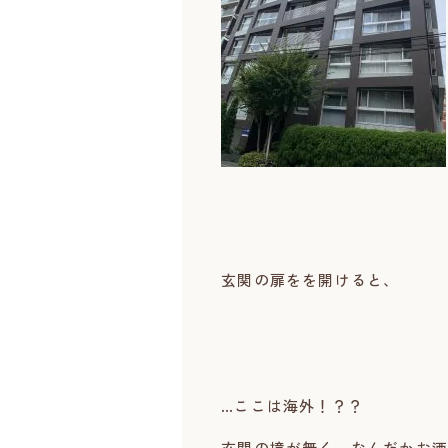
玄関の扉をを開けると、
…ここは海外！？？
玄関の境が無く、なんだかお洒