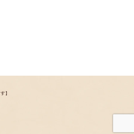
.
ます】